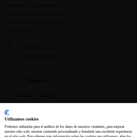
formación y el acompañamiento
necesarios para sacar partido a tus
Redes Sociales y hacerte visible en
el mundo digital.
Sígueme
Facebook-f
Instagram
Whatsapp
Linkedin-in
Utilizamos cookies
Contacto
Podemos utilizarlas para el análisis de los datos de nuestros visitantes, para mejorar
nuestro sitio web, mostrar contenido personalizado y brindarle una excelente experiencia
en el sitio web. Para obtener más información sobre las cookies que utilizamos, abre los